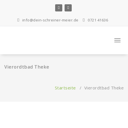
Zum
Inhalt
springen
info@dein-schreiner-meier.de
0721 41636
Navig
Vierordtbad Theke
Startseite
/
Vierordtbad Theke