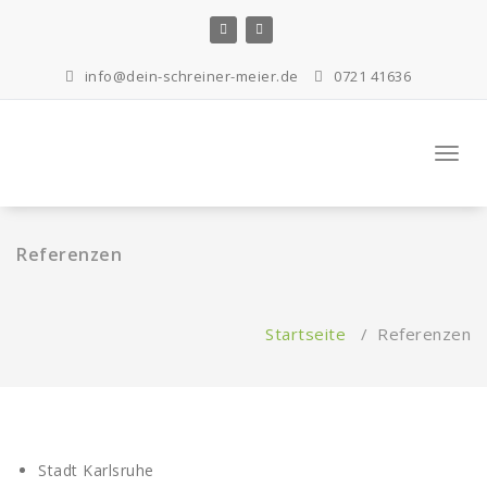
Zum
Inhalt
springen
info@dein-schreiner-meier.de
0721 41636
Navig
umste
Referenzen
Startseite
/
Referenzen
Stadt Karlsruhe