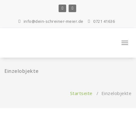
Zum
Inhalt
springen
info@dein-schreiner-meier.de
0721 41636
Navig
Einzelobjekte
Startseite
/
Einzelobjekte