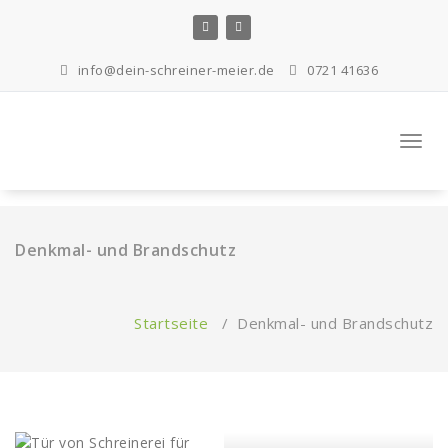
Zum
Inhalt
springen
info@dein-schreiner-meier.de
0721 41636
Navig
umste
Denkmal- und Brandschutz
Startseite
/
Denkmal- und Brandschutz