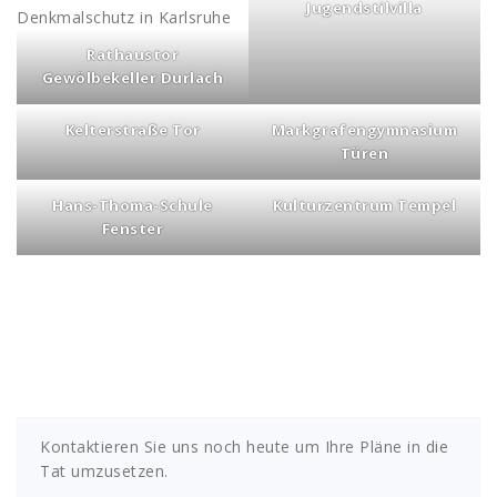
Jugendstilvilla
Rathaustor
Gewölbekeller Durlach
Kelterstraße Tor
Markgrafengymnasium
Türen
Hans-Thoma-Schule
Kulturzentrum Tempel
Fenster
Schreinerei für
Denkmalschutz in
Karlsruhe
Kontaktieren Sie uns noch heute um Ihre Pläne in die
Tat umzusetzen.