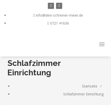
Zum
Inhalt
springen
info@dein-schreiner-meier.de
0721 41636
Navig
Schlafzimmer
Einrichtung
Startseite
/
Schlafzimmer Einrichtung