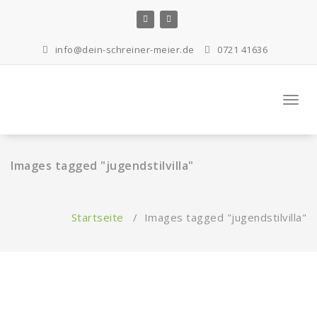
Zum
Inhalt
springen
info@dein-schreiner-meier.de
0721 41636
Navig
Images tagged "jugendstilvilla"
Startseite
/
Images tagged "jugendstilvilla"