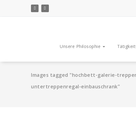
Zum
Inhalt
springen
Unsere Philosophie
Tätigkeit
Images tagged "hochbett-galerie-treppen
untertreppenregal-einbauschrank"