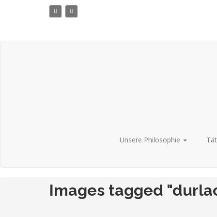
Zum
Inhalt
springen
Unsere Philosophie
Tät
Images tagged "durla